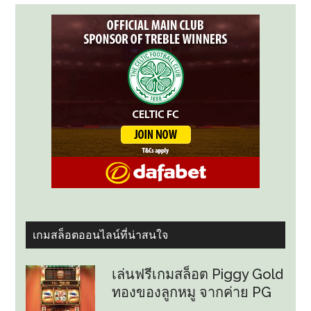
PRIMARY
SIDEBAR
เกมสล็อตออนไลน์ที่น่าสนใจ
เล่นฟรีเกมสล็อต Piggy Gold
ทองของลูกหมู จากค่าย PG