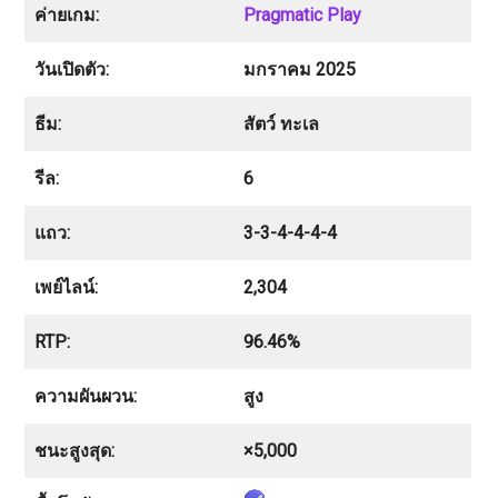
ค่ายเกม:
Pragmatic Play
วันเปิดตัว:
มกราคม
2025
ธีม:
สัตว์
ทะเล
รีล:
6
แถว:
3-3-4-4-4-4
เพย์ไลน์:
2,304
RTP:
96.46%
ความผันผวน:
สูง
ชนะสูงสุด:
×5,000