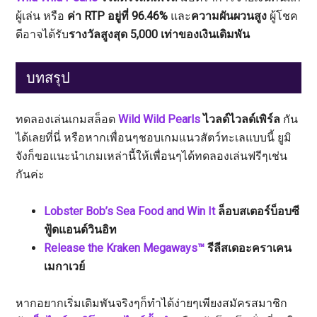
ผู้เล่น หรือ
ค่า RTP อยู่ที่
96.46%
และ
ความผันผวนสูง
ผู้โชค
ดีอาจได้รับ
รางวัลสูงสุด 5,000 เท่าของเงินเดิมพัน
บทสรุป
ทดลองเล่นเกมสล็อต
Wild Wild Pearls
ไวลด์ไวลด์เพิร์ล
กัน
ได้เลยที่นี่ หรือหากเพื่อนๆชอบเกมแนวสัตว์ทะเลแบบนี้ ยูมิ
จังก็ขอแนะนำเกมเหล่านี้ให้เพื่อนๆได้ทดลองเล่นฟรีๆเช่น
กันค่ะ
Lobster Bob’s Sea Food and Win It
ล็อบสเตอร์บ็อบซี
ฟู้ดแอนด์วินอิท
Release the Kraken Megaways™
รีลีสเดอะคราเคน
เมกาเวย์
หากอยากเริ่มเดิมพันจริงๆก็ทำได้ง่ายๆเพียงสมัครสมาชิก