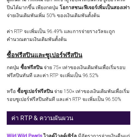
ปินได้มากขึ้น เพียงกดปุ่ม
โอกาสชนะฟีเจอร์เพิ่มเป็นสองเท่า
จ่ายเงินเดิมพันเพิ่ม 50% ของเงินเดิมพันตั้งต้น
ค่า RTP จะเพิ่มเป็น 96.49% และการจ่ายรางวัลจะถูก
คำนวณตามเงินเดิมพันตั้งต้น
ซื้อฟรีสปินและซูเปอร์ฟรีสปิน
กดปุ่ม
ซื้อฟรีสปิน
จ่าย 75× เท่าของเงินเดิมพันเพื่อเริ่มรอบ
ฟรีสปินทันที และค่า RTP จะเพิ่มเป็น 96.52%
หรือ
ซื้อซูเปอร์ฟรีสปิน
จ่าย 150× เท่าของเงินเดิมพันเพื่อเริ่ม
รอบซูเปอร์ฟรีสปินทันที และค่า RTP จะเพิ่มเป็น 96.50%
ค่า RTP & ความผันผวน
Wild Wild Pearls
ไวลด์ไวลด์เพิร์ล
มีอัตราการจ่ายเงินคืนแก่