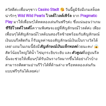
เกม
สล็อต
สวัสดีค่ะเพื่อนๆชาว
Casino Stadt
วันนี้ยูมิจังมีเกมสล็อต
ออนไลน์
น่ารักๆ
Wild Wild Pearls
ไวลด์ไวลด์เพิร์ล
จาก
Pragmatic
Play
มาให้เพื่อนๆได้ทดลองเล่นกันฟรีๆค่ะ ซึ่งแน่นอนว่าเกม
ซีรีย์ไวลด์ไวลด์
นี้ความพิเศษจะอยู่ที่สัญลักษณ์ไวลด์ค่ะ เพียง
เพื่อนๆได้สัญลักษณ์ไวลด์บนสองรีลซ้ายพร้อมกับสัญลักษณ์
เงินบนรีลติดกัน ก็รับมูลค่าของสัญลักษณ์เงินเป็นรางวัลได้
เลย! แถมในเกมนี้ยังมี
สัญลักษณ์เงินแจ็กพอต
ด้วยนะคะ!
สัตว์น้อยใหญ่ใต้น้ำ ไข่มุกระยิบระยับ และ
ตัวคูณ
ที่อยู่บนรีล
นั้นจะช่วยให้เพื่อนๆได้รับเงินรางวัลมากขึ้นได้อย่างไรบ้าง
สามารถติดตามอ่านรีวิวได้ที่ด้านล่าง หรือทดลองเล่นกัน
แบบฟรีๆกันได้เลยค่ะ!