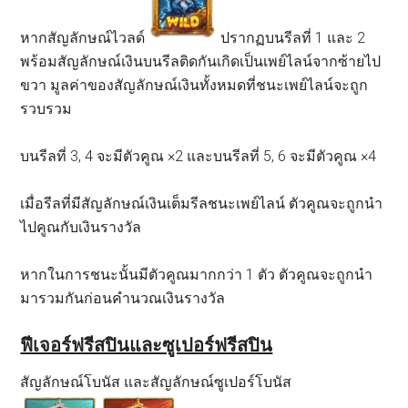
หากสัญลักษณ์ไวลด์
ปรากฏบนรีลที่ 1 และ 2
พร้อมสัญลักษณ์เงินบนรีลติดกันเกิดเป็นเพย์ไลน์จากซ้ายไป
ขวา มูลค่าของสัญลักษณ์เงินทั้งหมดที่ชนะเพย์ไลน์จะถูก
รวบรวม
บนรีลที่ 3, 4 จะมีตัวคูณ ×2 และบนรีลที่ 5, 6 จะมีตัวคูณ ×4
เมื่อรีลที่มีสัญลักษณ์เงินเต็มรีลชนะเพย์ไลน์ ตัวคูณจะถูกนำ
ไปคูณกับเงินรางวัล
หากในการชนะนั้นมีตัวคูณมากกว่า 1 ตัว ตัวคูณจะถูกนำ
มารวมกันก่อนคำนวณเงินรางวัล
ฟีเจอร์ฟรีสปินและซูเปอร์ฟรีสปิน
สัญลักษณ์โบนัส และสัญลักษณ์ซูเปอร์โบนัส