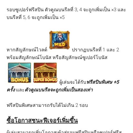
รอบซูเปอร์ฟรีสปิน ตัวคูณบนรีลที่ 3, 4 จะถูกเพิ่มเป็น ×3 และ
บนรีลที่ 5, 6 จะถูกเพิ่มเป็น ×5
หากสัญลักษณ์ไวลด์
ปรากฏบนรีลที่ 1 และ 2
พร้อมสัญลักษณ์โบนัส หรือสัญลักษณ์ซูเปอร์โบนัส
ผู้เล่นจะได้รับ
ฟรีสปินพิเศษ +5
ครั้ง
และ
ตัวคูณบนรีลจะถูกเพิ่มเป็นสองเท่า
ฟรีสปินพิเศษสามารถรับได้ไม่เกิน 2 รอบ
ซื้อโอกาสชนะฟีเจอร์เพิ่มขึ้น
ผู้เล่นสามารถเพิ่มโอกาสเข้าสู่รอบฟรีสปินหรือซูเปอร์ฟรีส