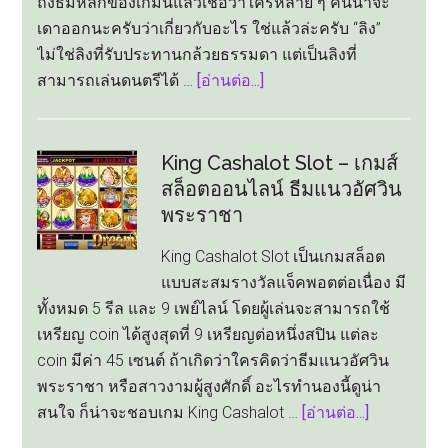
ถึงธีมหลักของเกมนี้แล้วเชื่อว่าใครหลาย ๆ คนน่าจะ
หมู
เดาออกนะครับว่าเกี่ยวกับอะไร ใช่แล้วล่ะครับ “ลิง”
จาก
ไม่ใช่ลิงที่รับประทานกล้วยธรรมดา แต่เป็นลิงที่
ค่าย
about
สามารถเล่นดนตรีได้ …
[อ่านต่อ...]
PG
Banana
Rock
Slot
King Cashalot Slot – เกมส์
สล็อต
สล็อตออนไลน์ ธีมแนวอัศวิน
ออนไลน์
พระราชา
ธีม
King Cashalot Slot เป็นเกมสล็อต
คอนเสิร์ต
แบบสะสมรางวัลแจ็คพอตต่อเนื่อง มี
จาก
ทั้งหมด 5 รีล และ 9 เพย์ไลน์ โดยผู้เล่นจะสามารถใช้
ฝูง
เหรียญ coin ได้สูงสุดที่ 9 เหรียญต่อหนึ่งสปิน แต่ละ
ลิง
coin มีค่า 45 เซนต์ ถ้าเกิดว่าใครคิดว่าธีมแนวอัศวิน
พระราชา หรือสาวงามผู้สูงศักดิ์ อะไรทำนองนี้ดูน่า
about
สนใจ ก็น่าจะชอบเกม King Cashalot …
[อ่านต่อ...]
King