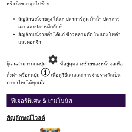
หรือรีลขวาสุดไปซ้าย
สัญลักษณ์จ่ายสูง ได้แก่ ปลาการ์ตูน ม้าน้ำ ปลาดาว
เต่า และปลาหมึกยักษ์
สัญลักษณ์จ่ายต่ำ ได้แก่ ข้าวหลามตัด โพแดง โพดำ
และดอกจิก
ผู้เล่นสามารถกดปุ่ม
ที่อยู่มุมล่างซ้ายของหน้าจอเพื่อ
ตั้งค่า หรือกดปุ่ม
เพื่อดูวิธีเล่นและการจ่ายรางวัลเป็น
ภาษาไทยได้ทุกเมื่อ
ฟีเจอร์พิเศษ & เกมโบนัส
สัญลักษณ์ไวลด์