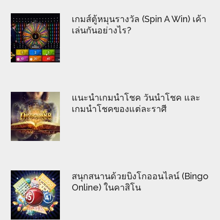
เกมส์ตู้หมุนรางวัล (Spin A Win) เค้า
เล่นกันอย่างไร?
แนะนำเกมนำโชค วันนำโชค และ
เกมนำโชคของแต่ละราศี
สนุกสนานด้วยบิงโกออนไลน์ (Bingo
Online) ในคาสิโน