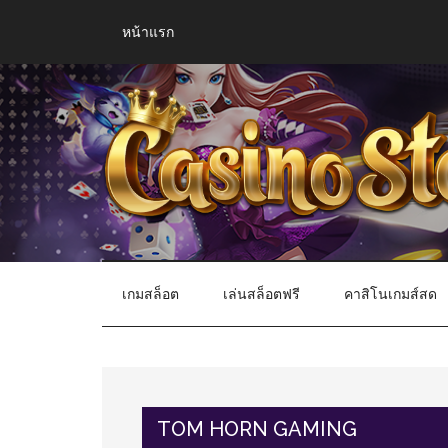
Skip
Skip
Skip
Skip
หน้าแรก
to
to
to
to
main
secondary
primary
footer
content
menu
sidebar
Casino
เกม
คา
Stadt
สิ
เกมสล็อต
เล่นสล็อตฟรี
คาสิโนเกมส์สด
โน
ออนไลน์
เกม
บา
คา
TOM HORN GAMING