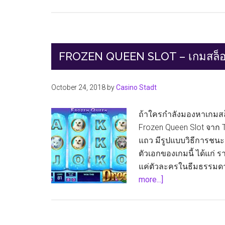
FROZEN QUEEN SLOT – เกมสล็อตออ
October 24, 2018
by
Casino Stadt
ถ้าใครกำลังมองหาเกมสล็อ
Frozen Queen Slot จาก T
แถว มีรูปแบบวิธีการชนะร
ตัวเอกของเกมนี้ ได้แก่ ร
แค่ตัวละครในธีมธรรมดา 
about
more...]
Frozen
Queen
Slot