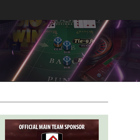
PRIMARY
SIDEBAR