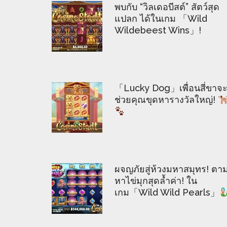
พบกับ “วิลเดอบีสต์” สัตว์สุด
แปลก ได้ในเกม 「Wild
Wildebeest Wins」!
「Lucky Dog」เพื่อนสี่ขาจ
ช่วยคุณขุดหารางวัลใหญ่!
ผจญภัยสู่ห้วงมหาสมุทร! ตา
หาไข่มุกสุดล้ำค่า! ใน
เกม「Wild Wild Pearls」