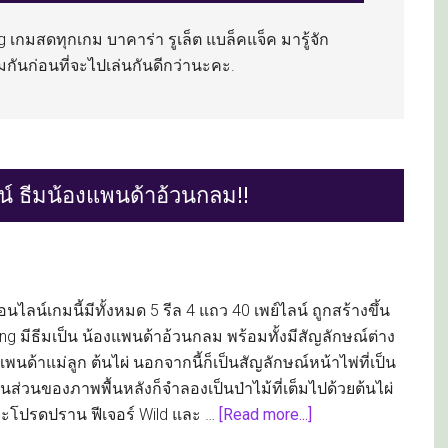
 เกมสดทุกเกม บาคาร่า รูเล็ต แบล็คแจ็ค มารู้จัก
ันก่อนที่จะไปเล่นกันดีกว่านะคะ.
ธีมน้องแพนด้าอ้วนกลม!!
ไลน์เกมนี้มีทั้งหมด 5 รีล 4 แถว 40 เพย์ไลน์ ถูกสร้างขึ้น
 มีธีมเป็น น้องแพนด้าอ้วนกลม พร้อมทั้งมีสัญลักษณ์ต่าง
พนด้าแม่ลูก ต้นไผ่ นอกจากนี้ก็เป็นสัญลักษณ์หน้าไพ่ที่เป็น
นส่วนของภาพพื้นหลังก็จำลองเป็นป่าไม้ที่เต็มไปด้วยต้นไผ่
about
จะโปรดปราน ฟีเจอร์ Wild และ …
[Read more...]
Pandas