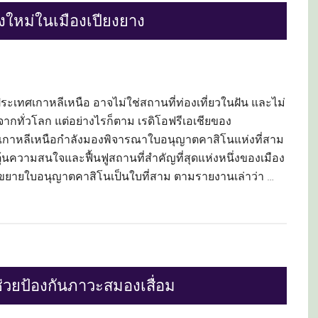
สิ
งใหม่ในเมืองเปียงยาง
โน
ใน
เวกั
ส
ปั๊ม
ะเทศเกาหลีเหนือ อาจไม่ใช่สถานที่ท่องเที่ยวในฝัน และไม่
ออกซิเจน
จากทั่วโลก แต่อย่างไรก็ตาม เรดิโอฟรีเอเชียของ
เข้าไป
าเกาหลีเหนือกำลังมองพิจารณาใบอนุญาตคาสิโนแห่งที่สาม
ใน
้นความสนใจและฟื้นฟูสถานที่สำคัญที่สุดแห่งหนึ่งของเมือง
อากาศ!?
มขยายใบอนุญาตคาสิโนเป็นใบที่สาม ตามรายงานเล่าว่า …
่วยป้องกันภาวะสมองเสื่อม