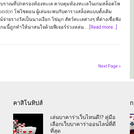
สมอง
รีกโบราณที่ปกครองท้องทะเล ควบคุมท้องทะเลในเกมสล็อตโพ
เสื่อม
Poseidon โพไซดอน ผู้เล่นจะพบกับตารางสล็อตแบบดั้งเดิม
่ายรางวัลเป็นนางเงือก ไข่มุก สัตว์ทะเลต่างๆ ที่ต่างเชื่อฟัง
about
มนี้ถูกทำให้น่าสนใจด้วยฟีเจอร์ร่วงหล่น …
[Read more...]
Habane
เปิด
ตัว
เกม
ใหม่!
Next Page »
ให้
คุณ
ได้
ควบคุม
คาสิโนทิปส์
ก
ท้อง
ทะเล
เล่นบาคาร่าเว็บไหนดี!? คู่มือ
ไป
เลือกเว็บบาคาร่าออนไลน์ที่ดี
กับ
ที่สุด