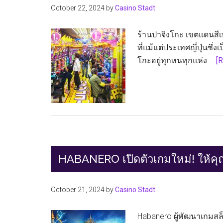
คา
October 22, 2024
by
Casino Stadt
สิ
โน
ร้านปาจิงโกะ เขตแดนส
แห่ง
ที่แม้แต่ประเทศญี่ปุ่นซ
ใหม่
โกะอยู่ทุกหนทุกแห่ง …
[R
ใน
เมือง
เปียงยาง
HABANERO เปิดตัวเกมใหม่! ให้ค
October 21, 2024
by
Casino Stadt
Habanero ผู้พัฒนาเกมสล็