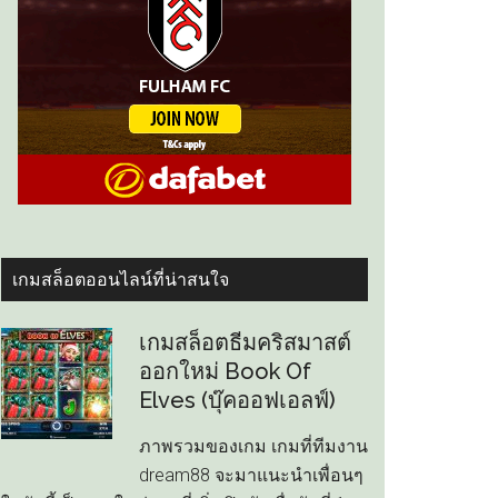
เกมสล็อตออนไลน์ที่น่าสนใจ
เกมสล็อตธีมคริสมาสต์
ออกใหม่ Book Of
Elves (บุ๊คออฟเอลฟ์)
ภาพรวมของเกม เกมที่ทีมงาน
dream88 จะมาแนะนำเพื่อนๆ