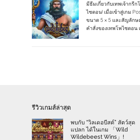
มีธีมเกี่ยวกับเทพเจ้าก
ไซดอน! เมื่อเข้าสู่เกม 
ขนาด 5 × 5 และสัญลักษณ์จ
คำสั่งของเทพโพไซดอน เก
FOOTER
รีวิวเกมส์ล่าสุด
พบกับ “วิลเดอบีสต์” สัตว์สุด
แปลก ได้ในเกม 「Wild
Wildebeest Wins」!