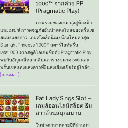
Sugar
1000™ จากค่าย PP
Supreme
(Pragmatic Play)
Powernudge™
ภาพรวมของเกม มุ่งสู่ท้องฟ้า
จาก
และเมฆา! การผจญภัยอันน่าหลงใหลของพริ้นเซ
ค่าย
สแห่งแสงดาว! เกมสไตล์อนิเมะน้องใหม่ล่าสุด
PP
Starlight Princess 1000™ สตาร์ไลท์พริ้น
(Pragmatic
เซส1000 จากสตูดิโอเกมชื่อดัง Pragmatic Play
Play)
พบกับอัญมณีหลากสีบนตารางขนาด 5×6 และ
พริ้นเซสแห่งแสงดาวที่ยืนส่งเสียงเชียร์อยู่ใกล้ๆ …
about
[อ่านต่อ...]
ใหม่
ล่าสุด!
เกม
Fat Lady Sings Slot –
สล็อต
เกมส์ออนไลน์สล็อต ธีม
Starlight
สาวอ้วนสนุกสนาน
Princess
ในช่วงเวลาหลายปีที่ผ่านมา
1000™