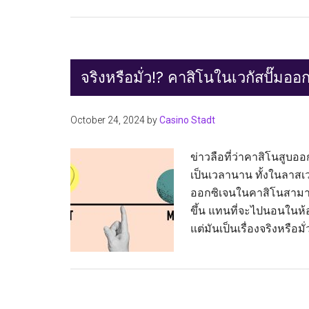
จริงหรือมั่ว!? คาสิโนในเวกัสปั๊มอ
October 24, 2024
by
Casino Stadt
ข่าวลือที่ว่าคาสิโนสูบออ
เป็นเวลานาน ทั้งในลาสเวก
ออกซิเจนในคาสิโนสามาร
ขึ้น แทนที่จะไปนอนในห้อ
แต่มันเป็นเรื่องจริงหรือ