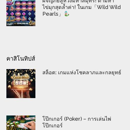
ผจญภัยสู่ห้วงมหาสมุทร! ตามหา
ไข่มุกสุดล้ำค่า! ในเกม「Wild Wild
Pearls」
คาสิโนทิปส์
สล็อต: เกมแห่งโชคลาภและกลยุทธ์
โป๊กเกอร์ (Poker) – การเล่นไพ่
โป๊กเกอร์