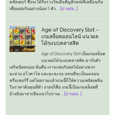
คลัสเตอร์ ซึ่งจะได้รับรางวัลเมื่อสัญลักษณ์ที่เหมือนกัน
ใน
about
เชื่อมต่อกันอย่างน้อย 5 ตัว …
[อ่านต่อ...]
สล็อต
ลุ้น
PG「Raider
ตัว
Jane’s
คูณ
Age of Discovery Slot –
Crypt
สูงสุด
เกมสล็อตออนไลน์ แนวผล
of
ถึง
ไม้ๆแบบคลาสสิค
Fortune」
×1000
Age of Discovery Slot เป็นเกมสล็อต
กับ
แนวผลไม้ๆแบบคลาสสิค มากับตัว
ฟีเจอร์
เสริมนิดหน่อย นั่นคือ เราจะพบกับผลไม้อย่างพวก
ตัว
มะม่วง อโวคาโด และมะละกอ แทนที่จะเป็นเมลอน
คูณ
หรือเชอร์รี่ แต่โดยรวมแล้วเกมนี้ก็ให้ความเพลิดเพลิน
สแมช
ในราคาต้นทุนที่ต่ำ ง่ายๆก็คือ เกมนี้เป็นเกมสล็อตที่
ใน
about
อ้างอิงมาจากธีมแนวโบราณ …
[อ่านต่อ...]
เกม「Aztec
Age
Smash」
of
Discovery