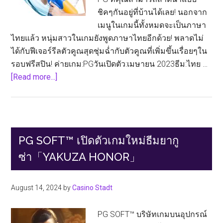
ชิคๆกันอยู่ที่บ้านได้เลย! นอกจาก
เมนูในเกมนี้ทั้งหมดจะเป็นภาษา
ไทยแล้ว หนุ่มสาวในเกมยังพูดภาษาไทยอีกด้วย! พลาดไม่
ได้กับฟีเจอร์รีลตัวคูณสุดชุ่มฉ่ำกับตัวคูณที่เพิ่มขึ้นเรื่อยๆใน
รอบฟรีสปิน! ค่ายเกม:PGวันเปิดตัว:เมษายน 2023ธีม:ไทย …
about
[Read more...]
รี
รัน!
เกม
ธีม
PG SOFT™ เปิดตัวเกมใหม่ธีมยากู
ไทย
แท้
ซ่า「YAKUZA HONOR」
จาก
ค่าย
August 14, 2024
by
Casino Stadt
พีจี「Songkran
Splash」
PG SOFT™ บริษัทเกมบนอุปกรณ์
สาด