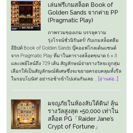
Slot
เล่นฟรีเกมสล็อต Book of
–
Golden Sands จากค่าย PP
เกมส์
(Pragmatic Play)
สล็อ
ภาพรวมของเกม บรรลุความ
ออนไ
รุ่งโรจน์ชั่วนิรันดร์! กับเกมสล็อตธีม
ธีม
อียิปต์ Book of Golden Sands บุ๊คออฟโกลเด้นแซนด์
อาหา
จาก Pragmatic Play ที่มาในตารางสล็อตขนาด 6 × 3
ฝรั่งเ
และเพย์ไลน์ถึง 729 เส้น สัญลักษณ์จ่ายรางวัลจะถูกสุ่ม
เลือกให้เป็นสัญลักษณ์พิเศษซึ่งจะขยายครอบคลุมทั้งรีล
about
ในรอบโบนัส! อย่ารอช้าเข้าไปเล่นกันเลย …
[อ่านต่อ...]
เล่น
ฟรี
เกม
ผจญภัยในห้องลับใต้ดิน! ลุ้น
สล็อต
รางวัลสูงสุด ×50,000 เท่าใน
Book
สล็อต PG「Raider Jane’s
of
Crypt of Fortune」
Golden