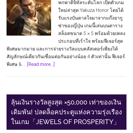
พกพาดิจิทัลระดับโลก เปิดตัวเกม
น้ำ
ใหม่ล่าสุด Yakuza Honor โดยได้
สงกรานต์
รับแรงบันดาลใจมาจากแก๊งยากู
ซ่าของญี่ปุ่น เกมนี้เล่นบนตาราง
สล็อตขนาด 5 × 5 พร้อมด้วยเพลง
ประกอบที่เร้าใจ พร้อมฟีเจอร์สุด
พิเศษมากมาย และการจ่ายรางวัลแบบคลัสเตอร์เพียงได้
สัญลักษณ์เดียวกันเชื่อมต่อกันอย่างน้อย 4 ตัวเท่านั้น ฟีเจอร์
about
พิเศษ & …
[Read more...]
PG
SOFT™
เปิด
ตัว
ลุ้นเงินรางวัลสูงสุด ×50,000 เท่าของเงิน
เกม
ใหม่
เดิมพัน! ปลดล็อคประตูแห่งความรุ่งเรือง
ธีม
ในเกม「JEWELS OF PROSPERITY」
ยา