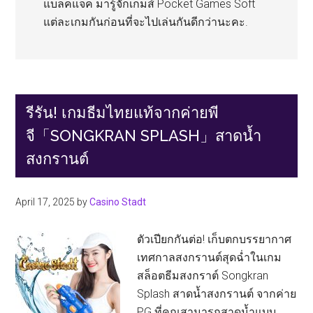
แบล็คแจ็ค มารู้จักเกมส์ Pocket Games Soft
เกม
แต่ละเกมกันก่อนที่จะไปเล่นกันดีกว่านะคะ.
สล็อต
ออนไลน์
รีรัน! เกมธีมไทยแท้จากค่ายพี
จี「SONGKRAN SPLASH」สาดน้ำ
สงกรานต์
April 17, 2025
by
Casino Stadt
ตัวเปียกกันต่อ! เก็บตกบรรยากาศ
เทศกาลสงกรานต์สุดฉ่ำในเกม
สล็อตธีมสงกราต์ Songkran
Splash สาดน้ำสงกรานต์ จากค่าย
PG ที่คุณสามารถสาดน้ำแบบ