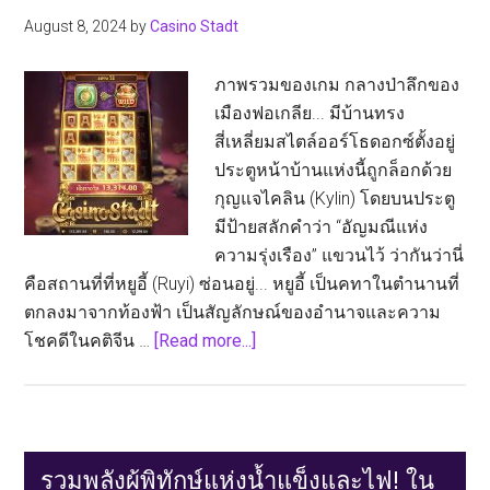
กู
August 8, 2024
by
Casino Stadt
ซ่า「Yakuza
Honor」
ภาพรวมของเกม กลางป่าลึกของ
เมืองฟอเกลีย... มีบ้านทรง
สี่เหลี่ยมสไตล์ออร์โธดอกซ์ตั้งอยู่
ประตูหน้าบ้านแห่งนี้ถูกล็อกด้วย
กุญแจไคลิน (Kylin) โดยบนประตู
มีป้ายสลักคำว่า “อัญมณีแห่ง
ความรุ่งเรือง” แขวนไว้ ว่ากันว่านี่
คือสถานที่ที่หยูอี้ (Ruyi) ซ่อนอยู่... หยูอี้ เป็นคทาในตำนานที่
ตกลงมาจากท้องฟ้า เป็นสัญลักษณ์ของอำนาจและความ
about
โชคดีในคติจีน …
[Read more...]
ลุ้น
เงิน
รางวัล
สูงสุด
รวมพลังผู้พิทักษ์แห่งน้ำแข็งและไฟ! ใน
×50,000