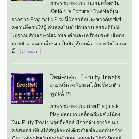
ภาพรวมของเกม ในเกมสล็อตธีม
สิง
อียิปต์ Nile Fortune™ ไนล์ฟอร์จูน
สล็อต
จากค่าย Pragmatic Play นี้มีกราฟิกและซาวด์เอฟเฟ
ออนไลน์!!
คชวนที่ชวนให้ผู้เล่นหลงใหลไปกับอารยธรรมอียิปต์
โบราณ สัญลักษณ์แมวทองคำและเครื่องประดับสีทอง
สุดขลังมากมายที่จะมาเป็นสัญลักษณ์จ่ายรางวัลในเกม
about
นี้ …
[อ่านต่อ...]
เล่น
ฟรี
เกม
ใหม่ล่าสุด!「Fruity Treats」
สล็อต
เกมสล็อตธีมผลไม้พร้อมตัว
Nile
คูณฉ่ำๆ!
Fortune™
ภาพรวมของเกม ค่าย Pragmatic
จาก
Play ปล่อยเกมสล็อตธีมผลไม้น้อง
ค่าย
ใหม่ Fruity Treats ฟรุตตี้ทรีตส์ มีการจ่ายรางวัลแบบ
PP
คลัสเตอร์ เพียงได้สัญลักษณ์เดียวกันเชื่อมต่อกันอย่าง
(Pragmatic
น้อย 5 ตัวก็รับเงินรางวัลไปเลย! พลาดไม่ได้กับฟีเจอร์