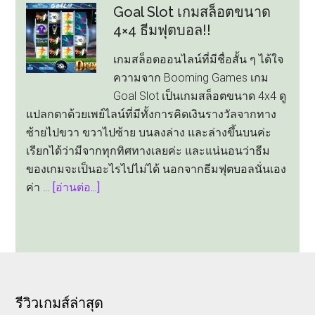
Slot
Goal Slot เกมสล็อตขนาด
–
4×4 ธีมฟุตบอล!!
เกม
เกมสล็อตออนไลน์ที่มีชื่อสั้น ๆ ได้ใจ
แจ็ค
ความจาก Booming Games เกม
พอต
Goal Slot เป็นเกมสล็อตขนาด 4x4 ดู
สล็อต
แปลกตาด้วยเพย์ไลน์ที่มีทั้งการคิดเงินรางวัลจากทาง
ธีม
ซ้ายไปขวา ขวาไปซ้าย บนลงล่าง และล่างขึ้นบนค่ะ
อียิปต์
เรียกได้ว่ามีจากทุกทิศทางเลยค่ะ และแน่นอนว่าธีม
โบราณ
ของเกมจะเป็นอะไรไปไม่ได้ นอกจากธีมฟุตบอลนั่นเอง
about
ค่า …
[อ่านต่อ...]
Goal
Slot
เกม
สล็อต
ขนาด
4×4
FOOTER
รีวิวเกมส์ล่าสุด
ธีม