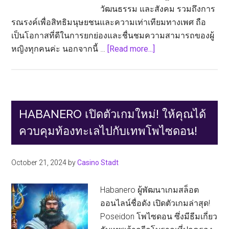
วัฒนธรรม และสังคม รวมถึงการ
รณรงค์เพื่อสิทธิมนุษยชนและความเท่าเทียมทางเพศ ถือ
เป็นโอกาสที่ดีในการยกย่องและชื่นชมความสามารถของผู้
about
หญิงทุกคนค่ะ นอกจากนี้ …
[Read more...]
การ
เฉลิม
ฉลอง
วัน
HABANERO เปิดตัวเกมใหม่! ให้คุณได้
สตรี
สากล
ควบคุมท้องทะเลไปกับเทพโพไซดอน!
กับ
วิสัย
October 21, 2024
by
Casino Stadt
ทัศน์
ใหม่
Habanero ผู้พัฒนาเกมสล็อต
ใน
ออนไลน์ชื่อดัง เปิดตัวเกมล่าสุด!
วงการ
Poseidon โพไซดอน ซึ่งมีธีมเกี่ยว
เกม