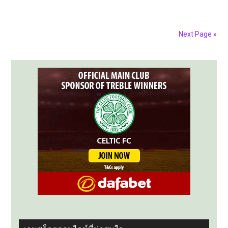
ชาว
ไอร์แล
ชนะ
Next Page »
5.2
ล้าน
บาท
PRIMARY
จาก
SIDEBAR
เกม
สด
ค่าย
Evolut