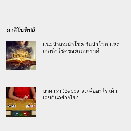
คาสิโนทิปส์
แนะนำเกมนำโชค วันนำโชค และ
เกมนำโชคของแต่ละราศี
บาคาร่า (Baccarat) คืออะไร เค้า
เล่นกันอย่างไร?