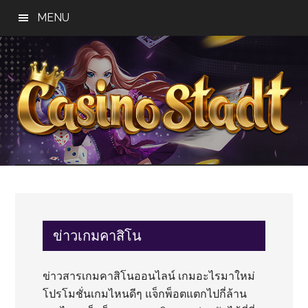
Skip
Skip
Skip
MENU
to
to
to
main
primary
footer
content
sidebar
Casino
เกม
คา
Stadt
สิ
โน
ออนไลน์
ข่าวเกมคาสิโน
เกม
บา
ข่าวสารเกมคาสิโนออนไลน์ เกมอะไรมาใหม่
คา
โปรโมชั่นเกมไหนดีๆ แจ็กพ็อตแตกไปกี่ล้าน
ร่า