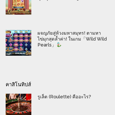
ผจญภัยสู่ห้วงมหาสมุทร! ตามหา
ไข่มุกสุดล้ำค่า! ในเกม「Wild Wild
Pearls」
คาสิโนทิปส์
รูเล็ต (Roulette) คืออะไร?