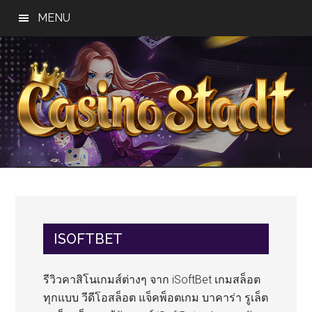
Skip
Skip
Skip
MENU
to
to
to
main
primary
footer
content
sidebar
Casino
เกม
คา
Stadt
สิ
โน
ออนไลน์
ISOFTBET
เกม
บา
รีวิวคาสิโนเกมส์ต่างๆ จาก iSoftBet เกมสล็อต
คา
ทุกแบบ วีดีโอสล็อต แจ็คพ็อตเกม บาคาร่า รูเล็ต
ร่า