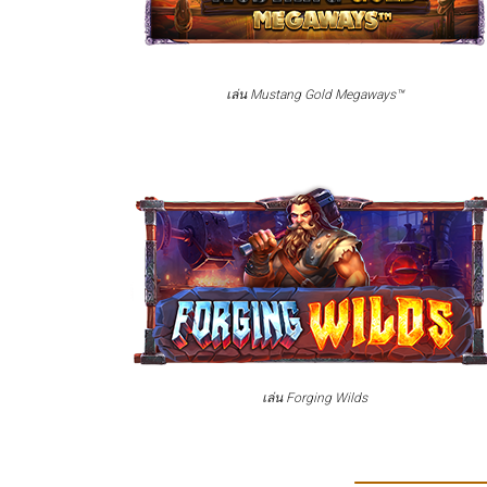
เล่น Mustang Gold Megaways™
เล่น Forging Wilds