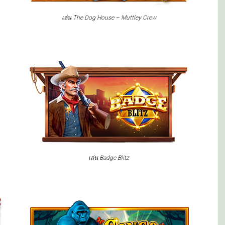
เล่น The Dog House – Muttley Crew
เล่น Badge Blitz