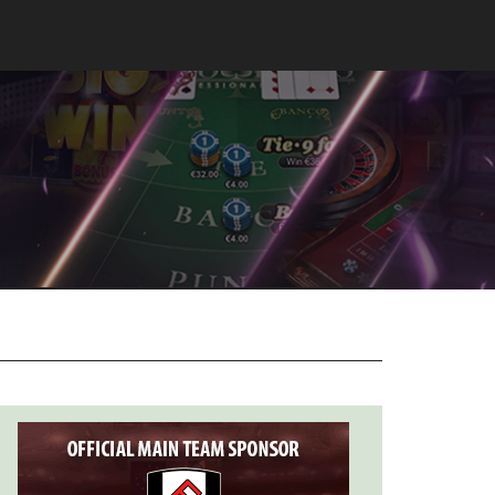
PRIMARY
SIDEBAR