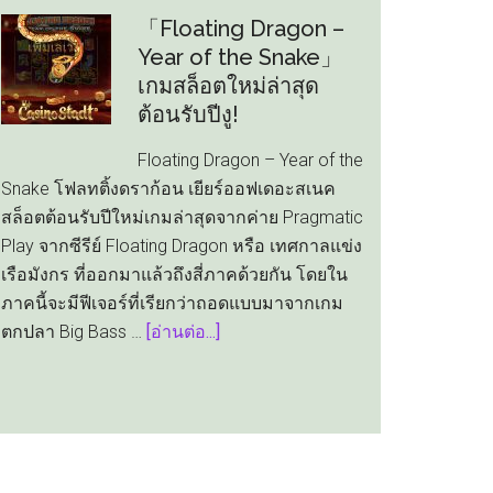
Slot
「Floating Dragon –
–
Year of the Snake」
เกมส์
เกมสล็อตใหม่ล่าสุด
สล็อต
ต้อนรับปีงู!
ออนไลน์
Floating Dragon – Year of the
แนว
Snake โฟลทติ้งดราก้อน เยียร์ออฟเดอะสเนค
ไต่
สล็อตต้อนรับปีใหม่เกมล่าสุดจากค่าย Pragmatic
ระดับ
Play จากซีรีย์ Floating Dragon หรือ เทศกาลแข่ง
รับ
เรือมังกร ที่ออกมาแล้วถึงสี่ภาคด้วยกัน โดยใน
รางวัล
ภาคนี้จะมีฟีเจอร์ที่เรียกว่าถอดแบบมาจากเกม
โบนัส
about
ตกปลา Big Bass …
[อ่านต่อ...]
เมื่อ
「Floating
ผ่าน
Dragon
เลเวล
–
Year
of