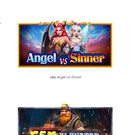
เล่น Angel vs Sinner