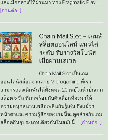
และเมื่อกลางปีที่ผ่านมา ทาง Pragmatic Play …
about
[อ่านต่อ...]
ลุ้น
เปิด
เหรียญ
Chain Mail Slot – เกมส์
เพื่อ
สล็อตออนไลน์ แนวไต่
รับ
ระดับ รับรางวัลโบนัส
รางวัล
เมื่อผ่านเลเวล
ทันที!
Chain Mail Slot เป็นเกม
ใน
ออนไลน์สล็อตจากค่าย Microgaming ที่เรา
เกม
สามารถลงเดิมพันได้ทั้งหมด 20 เพย์ไลน์ เป็นเกม
สล็อต
สล็อต 5 รีล ที่มาพร้อมกับตัวเลือกที่จะมาให้
ใหม่
ความสนุกสนานเพลิดเพลินกับผู้เล่น ถึงแม้ว่า
ล่าสุด「Joker’s
หน้าตาและความรู้สึกของเกมนี้จะดูคล้ายกับเกม
Jewels
about
สล็อตอื่นๆประเภทเดียวกันในสมัยนี้ …
[อ่านต่อ...]
Cash」
Chain
Mail