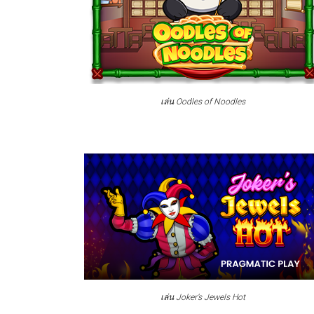
เล่น Oodles of Noodles
เล่น Joker’s Jewels Hot