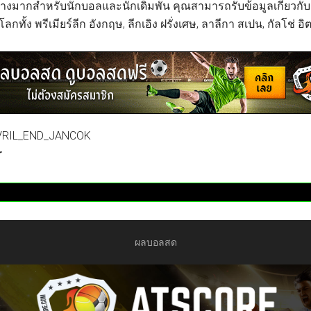
์อย่างมากสำหรับนักบอลและนักเดิมพัน คุณสามารถรับข้อมูลเกี่ยวกั
่วโลกทั้ง พรีเมียร์ลีก อังกฤษ, ลีกเอิง ฝรั่งเศษ, ลาลีกา สเปน, กัลโช่