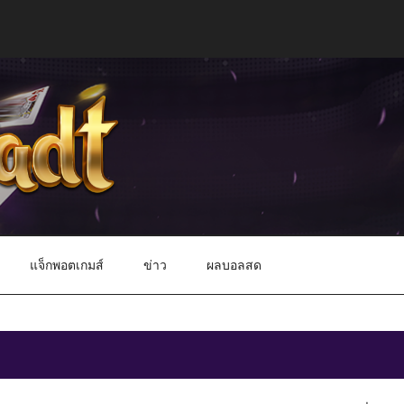
แจ็กพอตเกมส์
ข่าว
ผลบอลสด