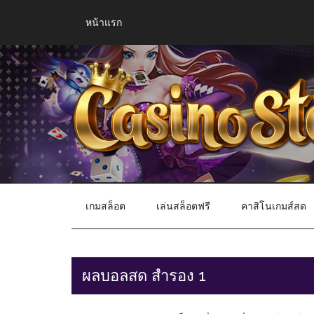
Skip
Skip
Skip
หน้าแรก
to
to
to
main
secondary
footer
content
menu
Casino
เกม
คา
Stadt
สิ
เกมสล็อต
เล่นสล็อตฟรี
คาสิโนเกมส์สด
โน
ออนไลน์
เกม
ผลบอลสด สำรอง 1
บา
คา