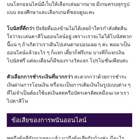
บนโลกออนไลน์มีเว็บให้เลือกเล่นมากมาย มีเกมครบทุกรูป
แบบ ลองศึกษาและเลือกเกมที่ชอบดูนะคะ
โบนัสที่ดีกว่า
ปัจจัยที่มองข้ามไม่ได้เลยถ้าใครกำลังตัดสิน
ใจว่าจะเล่นคาสิโนออนไลน์อยู่ เพราะเราจะไม่ได้โบนัสพวก
นี้แน่ ๆ ถ้าเกิดว่าเราเดินไปเล่นตามบ่อนเฉย ๆ ค่ะ พอมาเป็น
ออนไลน์แล้วอะไร ๆ ก็แจก เดี๋ยวก็ฟรีเกม บางทีก็แจกเงิน
โบนัสฟรี แต่ละเดือนก็มีของรางวัลแจก โปรโมชั่นเพียบค่ะ
ตัวเลือกการชำระเงินที่มากกว่า
สะดวกกว่าด้วยการชำระ
เงินผ่านการโอนเงิน หรือจะเป็นการเติมเงินในรูปแบบต่าง ๆ
ที่ไม่จำเป็นต้องใช้แค่เงินสดหรือบัตรเครดิตเหมือนเวลาเรา
ไปคาสิโน
ข้อเสียของการพนันออนไลน์
พูดถึงข้อดีกันมาเยอะแล้ว มาถึงข้อเสียกันบ้างค่ะ มีอะไร