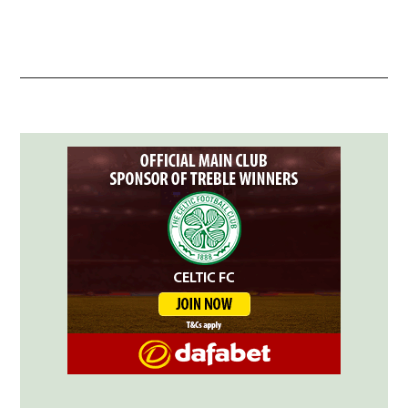
PRIMARY
SIDEBAR