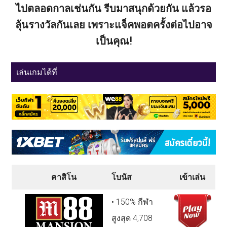
ไปตลอดกาลเช่นกัน
รีบมาสนุกด้วยกัน แล้วรอ
ลุ้นรางวัลกันเลย เพราะแจ็คพอตครั้งต่อไปอาจ
เป็นคุณ!
เล่นเกมได้ที่
คาสิโน
โบนัส
เข้าเล่น
• 150% กีฬา
สูงสุด 4,708