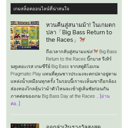
เกมสล็อตออนไลน์ที่น่าสนใจ
หวนคืนสู่สนามม้า! ในเกมตก
ปลา「Big Bass Return to
the Races」
ถึงเวลากลับสู่สนามแข่ง!
Big Bass
Return to the Races บิ๊กบาส รีเทิร์
นทูเดอะเรส เกมซีรีย์ Big Bass จากสตูดิโอเกม
Pragmatic Play แทนที่คุณชาวประมงจะตกปลาอยู่ตาม
แหล่งน้ำเหมือนทุกครั้ง ในรอบนี้เราจะเห็นเขาถือกล้อง
ส่องทองไกลลุ้นว่าม้าตัวไหนจะเข้าสู่เส้นชัยก่อนกัน
ภาคต่อของเกม Big Bass Day at the Races …
[อ่าน
about
ต่อ...]
หวน
คืน
สู่
ออกล่าเงินรางวัลสูงสุด