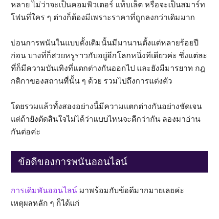
หลาย ไม่ว่าจะเป็นคอมพิวเตอร์ แท็บเล็ต หรือจะเป็นสมาร์ท
โฟนที่ใคร ๆ ต่างก็ต้องมีเพราะราคาที่ถูกลงกว่าเดิมมาก
บ่อนการพนันในแบบดั้งเดิมนั้นมีมานานตั้งแต่หลายร้อยปี
ก่อน บางที่ก็สวยหรูราวกับอยู่อีกโลกหนึ่งทีเดียวค่ะ ซึ่งแต่ละ
ที่ก็มีความบันเทิงที่แตกต่างกันออกไป และยังมีมารยาท กฎ
กติกาของสถานที่นั้น ๆ ด้วย รวมไปถึงการแต่งตัว
โดยรวมแล้วทั้งสองอย่างนี้มีความแตกต่างกันอย่างชัดเจน
แต่ถ้ายังตัดสินใจไม่ได้ว่าแบบไหนจะดีกว่ากัน ลองมาอ่าน
กันต่อค่ะ
ข้อดีของการพนันออนไลน์
การเดิมพันออนไลน์
มาพร้อมกับข้อดีมากมายเลยค่ะ
เหตุผลหลัก ๆ ก็ได้แก่