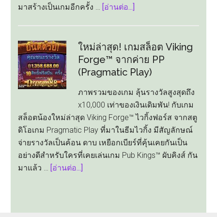
about
มาสร้างเป็นเกมอีกครั้ง …
[อ่านต่อ...]
เล่น
ฟรี
เกม
ใหม่ล่าสุด! เกมสล็อต Viking
สล็อต
Forge™ จากค่าย PP
Power
(Pragmatic Play)
of
ภาพรวมของเกม ลุ้นรางวัลสูงสุดถึง
Merlin
x10,000 เท่าของเงินเดิมพัน! กับเกม
Megaways™
สล็อตน้องใหม่ล่าสุด Viking Forge™ ไวกิ้งฟอร์ส จากสตู
จาก
ดิโอเกม Pragmatic Play ที่มาในธีมไวกิ้ง มีสัญลักษณ์
ค่าย
จ่ายรางวัลเป็นค้อน ดาบ เหยือกเบียร์ที่คุ้นเคยกันเป็น
PP
อย่างดีสำหรับใครที่เคยเล่นเกม Pub Kings™ ผับคิงส์ กัน
(Pragmatic
about
มาแล้ว …
[อ่านต่อ...]
Play)
ใหม่
ล่าสุด!
เกม